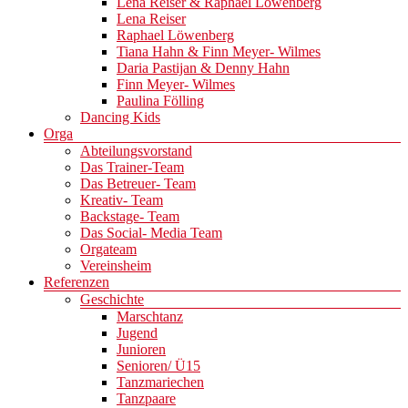
Lena Reiser & Raphael Löwenberg
Lena Reiser
Raphael Löwenberg
Tiana Hahn & Finn Meyer- Wilmes
Daria Pastijan & Denny Hahn
Finn Meyer- Wilmes
Paulina Fölling
Dancing Kids
Orga
Abteilungsvorstand
Das Trainer-Team
Das Betreuer- Team
Kreativ- Team
Backstage- Team
Das Social- Media Team
Orgateam
Vereinsheim
Referenzen
Geschichte
Marschtanz
Jugend
Junioren
Senioren/ Ü15
Tanzmariechen
Tanzpaare