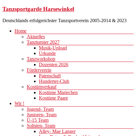
Zum
Tanzsportgarde Harsewinkel
Inhalt
springen
Deutschlands erfolgreichster Tanzsportverein 2005-2014 & 2023
Menü
Home
Aktuelles
Tanzturnier 2027
Musik-Upload
Urkunde
Tanzworkshop
Dozenten 2026
Förderverein
Patenschaft
Hunderter-Club
Kostümverkauf
Kostüme Mariechen
Kostüme Paare
Wir !
Jugend- Team
Junioren- Team
Ü-15 Team
Solisten- Team
Alley- Mae Langer