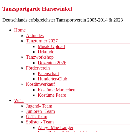
Zum
Tanzsportgarde Harsewinkel
Inhalt
springen
Deutschlands erfolgreichster Tanzsportverein 2005-2014 & 2023
Menü
Home
Aktuelles
Tanzturnier 2027
Musik-Upload
Urkunde
Tanzworkshop
Dozenten 2026
Förderverein
Patenschaft
Hunderter-Club
Kostümverkauf
Kostüme Mariechen
Kostüme Paare
Wir !
Jugend- Team
Junioren- Team
Ü-15 Team
Solisten- Team
Alley- Mae Langer