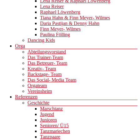
Lena Reiser & Raphael Löwenberg
Lena Reiser
Raphael Löwenberg
Tiana Hahn & Finn Meyer- Wilmes
Daria Pastijan & Denny Hahn
Finn Meyer- Wilmes
Paulina Fölling
Dancing Kids
Orga
Abteilungsvorstand
Das Trainer-Team
Das Betreuer- Team
Kreativ- Team
Backstage- Team
Das Social- Media Team
Orgateam
Vereinsheim
Referenzen
Geschichte
Marschtanz
Jugend
Junioren
Senioren/ Ü15
Tanzmariechen
Tanzpaare