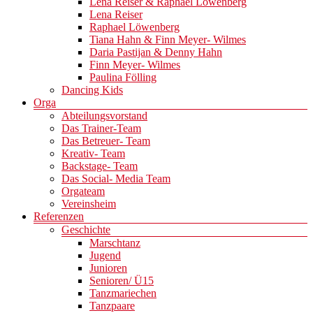
Lena Reiser & Raphael Löwenberg
Lena Reiser
Raphael Löwenberg
Tiana Hahn & Finn Meyer- Wilmes
Daria Pastijan & Denny Hahn
Finn Meyer- Wilmes
Paulina Fölling
Dancing Kids
Orga
Abteilungsvorstand
Das Trainer-Team
Das Betreuer- Team
Kreativ- Team
Backstage- Team
Das Social- Media Team
Orgateam
Vereinsheim
Referenzen
Geschichte
Marschtanz
Jugend
Junioren
Senioren/ Ü15
Tanzmariechen
Tanzpaare