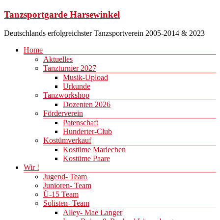
Zum
Tanzsportgarde Harsewinkel
Inhalt
springen
Deutschlands erfolgreichster Tanzsportverein 2005-2014 & 2023
Menü
Home
Aktuelles
Tanzturnier 2027
Musik-Upload
Urkunde
Tanzworkshop
Dozenten 2026
Förderverein
Patenschaft
Hunderter-Club
Kostümverkauf
Kostüme Mariechen
Kostüme Paare
Wir !
Jugend- Team
Junioren- Team
Ü-15 Team
Solisten- Team
Alley- Mae Langer