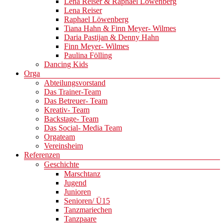
Lena Reiser & Raphael Löwenberg
Lena Reiser
Raphael Löwenberg
Tiana Hahn & Finn Meyer- Wilmes
Daria Pastijan & Denny Hahn
Finn Meyer- Wilmes
Paulina Fölling
Dancing Kids
Orga
Abteilungsvorstand
Das Trainer-Team
Das Betreuer- Team
Kreativ- Team
Backstage- Team
Das Social- Media Team
Orgateam
Vereinsheim
Referenzen
Geschichte
Marschtanz
Jugend
Junioren
Senioren/ Ü15
Tanzmariechen
Tanzpaare