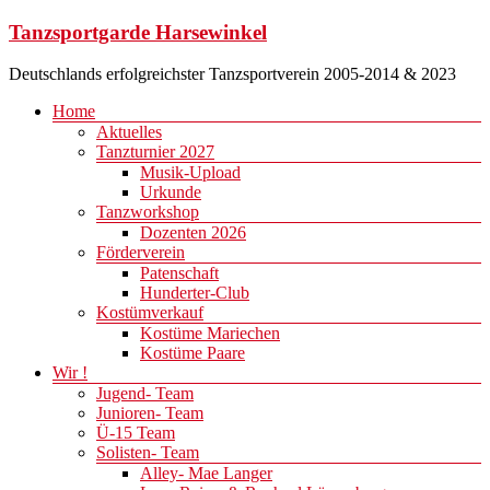
Zum
Tanzsportgarde Harsewinkel
Inhalt
springen
Deutschlands erfolgreichster Tanzsportverein 2005-2014 & 2023
Menü
Home
Aktuelles
Tanzturnier 2027
Musik-Upload
Urkunde
Tanzworkshop
Dozenten 2026
Förderverein
Patenschaft
Hunderter-Club
Kostümverkauf
Kostüme Mariechen
Kostüme Paare
Wir !
Jugend- Team
Junioren- Team
Ü-15 Team
Solisten- Team
Alley- Mae Langer