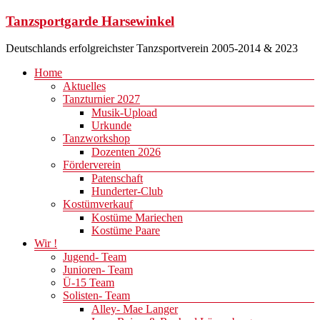
Zum
Tanzsportgarde Harsewinkel
Inhalt
springen
Deutschlands erfolgreichster Tanzsportverein 2005-2014 & 2023
Menü
Home
Aktuelles
Tanzturnier 2027
Musik-Upload
Urkunde
Tanzworkshop
Dozenten 2026
Förderverein
Patenschaft
Hunderter-Club
Kostümverkauf
Kostüme Mariechen
Kostüme Paare
Wir !
Jugend- Team
Junioren- Team
Ü-15 Team
Solisten- Team
Alley- Mae Langer