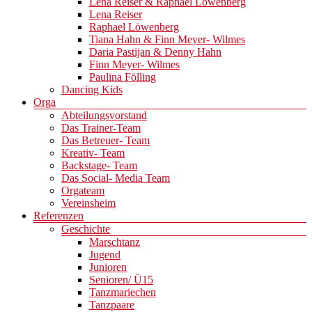
Lena Reiser & Raphael Löwenberg
Lena Reiser
Raphael Löwenberg
Tiana Hahn & Finn Meyer- Wilmes
Daria Pastijan & Denny Hahn
Finn Meyer- Wilmes
Paulina Fölling
Dancing Kids
Orga
Abteilungsvorstand
Das Trainer-Team
Das Betreuer- Team
Kreativ- Team
Backstage- Team
Das Social- Media Team
Orgateam
Vereinsheim
Referenzen
Geschichte
Marschtanz
Jugend
Junioren
Senioren/ Ü15
Tanzmariechen
Tanzpaare