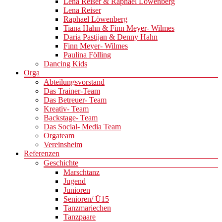
Lena Reiser & Raphael Löwenberg
Lena Reiser
Raphael Löwenberg
Tiana Hahn & Finn Meyer- Wilmes
Daria Pastijan & Denny Hahn
Finn Meyer- Wilmes
Paulina Fölling
Dancing Kids
Orga
Abteilungsvorstand
Das Trainer-Team
Das Betreuer- Team
Kreativ- Team
Backstage- Team
Das Social- Media Team
Orgateam
Vereinsheim
Referenzen
Geschichte
Marschtanz
Jugend
Junioren
Senioren/ Ü15
Tanzmariechen
Tanzpaare