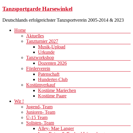
Zum
Tanzsportgarde Harsewinkel
Inhalt
springen
Deutschlands erfolgreichster Tanzsportverein 2005-2014 & 2023
Menü
Home
Aktuelles
Tanzturnier 2027
Musik-Upload
Urkunde
Tanzworkshop
Dozenten 2026
Förderverein
Patenschaft
Hunderter-Club
Kostümverkauf
Kostüme Mariechen
Kostüme Paare
Wir !
Jugend- Team
Junioren- Team
Ü-15 Team
Solisten- Team
Alley- Mae Langer