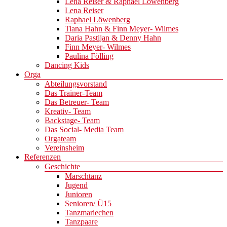
Lena Reiser & Raphael Löwenberg
Lena Reiser
Raphael Löwenberg
Tiana Hahn & Finn Meyer- Wilmes
Daria Pastijan & Denny Hahn
Finn Meyer- Wilmes
Paulina Fölling
Dancing Kids
Orga
Abteilungsvorstand
Das Trainer-Team
Das Betreuer- Team
Kreativ- Team
Backstage- Team
Das Social- Media Team
Orgateam
Vereinsheim
Referenzen
Geschichte
Marschtanz
Jugend
Junioren
Senioren/ Ü15
Tanzmariechen
Tanzpaare