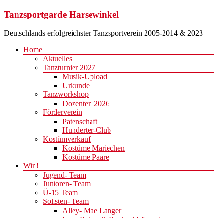
Zum
Tanzsportgarde Harsewinkel
Inhalt
springen
Deutschlands erfolgreichster Tanzsportverein 2005-2014 & 2023
Menü
Home
Aktuelles
Tanzturnier 2027
Musik-Upload
Urkunde
Tanzworkshop
Dozenten 2026
Förderverein
Patenschaft
Hunderter-Club
Kostümverkauf
Kostüme Mariechen
Kostüme Paare
Wir !
Jugend- Team
Junioren- Team
Ü-15 Team
Solisten- Team
Alley- Mae Langer