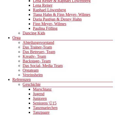
Lena Reiser & Raphael Löwenberg
Lena Reiser
Raphael Löwenberg
Tiana Hahn & Finn Meyer- Wilmes
Daria Pastijan & Denny Hahn
Finn Meyer- Wilmes
Paulina Fölling
Dancing Kids
Orga
Abteilungsvorstand
Das Trainer-Team
Das Betreuer- Team
Kreativ- Team
Backstage- Team
Das Social- Media Team
Orgateam
Vereinsheim
Referenzen
Geschichte
Marschtanz
Jugend
Junioren
Senioren/ Ü15
Tanzmariechen
Tanzpaare