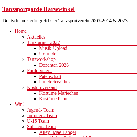
Zum
Tanzsportgarde Harsewinkel
Inhalt
springen
Deutschlands erfolgreichster Tanzsportverein 2005-2014 & 2023
Menü
Home
Aktuelles
Tanzturnier 2027
Musik-Upload
Urkunde
Tanzworkshop
Dozenten 2026
Förderverein
Patenschaft
Hunderter-Club
Kostümverkauf
Kostüme Mariechen
Kostüme Paare
Wir !
Jugend- Team
Junioren- Team
Ü-15 Team
Solisten- Team
Alley- Mae Langer