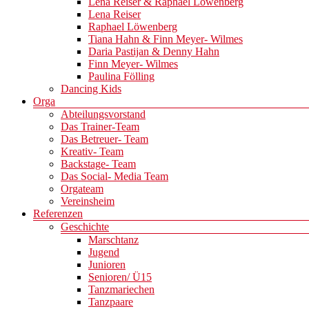
Lena Reiser & Raphael Löwenberg
Lena Reiser
Raphael Löwenberg
Tiana Hahn & Finn Meyer- Wilmes
Daria Pastijan & Denny Hahn
Finn Meyer- Wilmes
Paulina Fölling
Dancing Kids
Orga
Abteilungsvorstand
Das Trainer-Team
Das Betreuer- Team
Kreativ- Team
Backstage- Team
Das Social- Media Team
Orgateam
Vereinsheim
Referenzen
Geschichte
Marschtanz
Jugend
Junioren
Senioren/ Ü15
Tanzmariechen
Tanzpaare