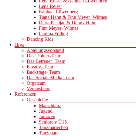
Lena Reiser & Raphael Löwenberg
Lena Reiser
Raphael Löwenberg
Tiana Hahn & Finn Meyer- Wilmes
Daria Pastijan & Denny Hahn
Finn Meyer- Wilmes
Paulina Fölling
Dancing Kids
Orga
Abteilungsvorstand
Das Trainer-Team
Das Betreuer- Team
Kreativ- Team
Backstage- Team
Das Social- Media Team
Orgateam
Vereinsheim
Referenzen
Geschichte
Marschtanz
Jugend
Junioren
Senioren/ Ü15
Tanzmariechen
Tanzpaare