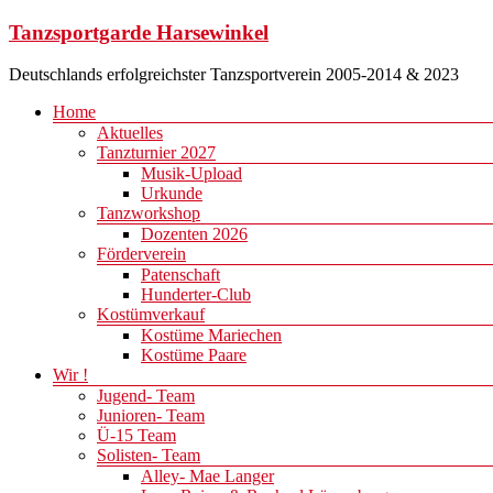
Zum
Tanzsportgarde Harsewinkel
Inhalt
springen
Deutschlands erfolgreichster Tanzsportverein 2005-2014 & 2023
Menü
Home
Aktuelles
Tanzturnier 2027
Musik-Upload
Urkunde
Tanzworkshop
Dozenten 2026
Förderverein
Patenschaft
Hunderter-Club
Kostümverkauf
Kostüme Mariechen
Kostüme Paare
Wir !
Jugend- Team
Junioren- Team
Ü-15 Team
Solisten- Team
Alley- Mae Langer