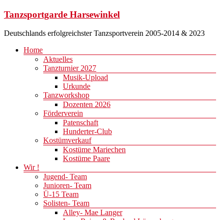
Zum
Tanzsportgarde Harsewinkel
Inhalt
springen
Deutschlands erfolgreichster Tanzsportverein 2005-2014 & 2023
Menü
Home
Aktuelles
Tanzturnier 2027
Musik-Upload
Urkunde
Tanzworkshop
Dozenten 2026
Förderverein
Patenschaft
Hunderter-Club
Kostümverkauf
Kostüme Mariechen
Kostüme Paare
Wir !
Jugend- Team
Junioren- Team
Ü-15 Team
Solisten- Team
Alley- Mae Langer