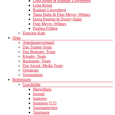
Lena Reiser & Raphael Löwenberg
Lena Reiser
Raphael Löwenberg
Tiana Hahn & Finn Meyer- Wilmes
Daria Pastijan & Denny Hahn
Finn Meyer- Wilmes
Paulina Fölling
Dancing Kids
Orga
Abteilungsvorstand
Das Trainer-Team
Das Betreuer- Team
Kreativ- Team
Backstage- Team
Das Social- Media Team
Orgateam
Vereinsheim
Referenzen
Geschichte
Marschtanz
Jugend
Junioren
Senioren/ Ü15
Tanzmariechen
Tanzpaare