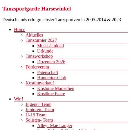
Zum
Tanzsportgarde Harsewinkel
Inhalt
springen
Deutschlands erfolgreichster Tanzsportverein 2005-2014 & 2023
Menü
Home
Aktuelles
Tanzturnier 2027
Musik-Upload
Urkunde
Tanzworkshop
Dozenten 2026
Förderverein
Patenschaft
Hunderter-Club
Kostümverkauf
Kostüme Mariechen
Kostüme Paare
Wir !
Jugend- Team
Junioren- Team
Ü-15 Team
Solisten- Team
Alley- Mae Langer