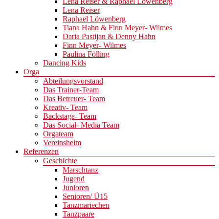
Lena Reiser & Raphael Löwenberg
Lena Reiser
Raphael Löwenberg
Tiana Hahn & Finn Meyer- Wilmes
Daria Pastijan & Denny Hahn
Finn Meyer- Wilmes
Paulina Fölling
Dancing Kids
Orga
Abteilungsvorstand
Das Trainer-Team
Das Betreuer- Team
Kreativ- Team
Backstage- Team
Das Social- Media Team
Orgateam
Vereinsheim
Referenzen
Geschichte
Marschtanz
Jugend
Junioren
Senioren/ Ü15
Tanzmariechen
Tanzpaare