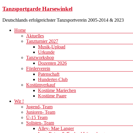
Zum
Tanzsportgarde Harsewinkel
Inhalt
springen
Deutschlands erfolgreichster Tanzsportverein 2005-2014 & 2023
Menü
Home
Aktuelles
Tanzturnier 2027
Musik-Upload
Urkunde
Tanzworkshop
Dozenten 2026
Förderverein
Patenschaft
Hunderter-Club
Kostümverkauf
Kostüme Mariechen
Kostüme Paare
Wir !
Jugend- Team
Junioren- Team
Ü-15 Team
Solisten- Team
Alley- Mae Langer