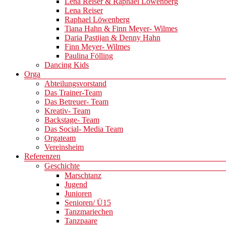
Lena Reiser & Raphael Löwenberg
Lena Reiser
Raphael Löwenberg
Tiana Hahn & Finn Meyer- Wilmes
Daria Pastijan & Denny Hahn
Finn Meyer- Wilmes
Paulina Fölling
Dancing Kids
Orga
Abteilungsvorstand
Das Trainer-Team
Das Betreuer- Team
Kreativ- Team
Backstage- Team
Das Social- Media Team
Orgateam
Vereinsheim
Referenzen
Geschichte
Marschtanz
Jugend
Junioren
Senioren/ Ü15
Tanzmariechen
Tanzpaare