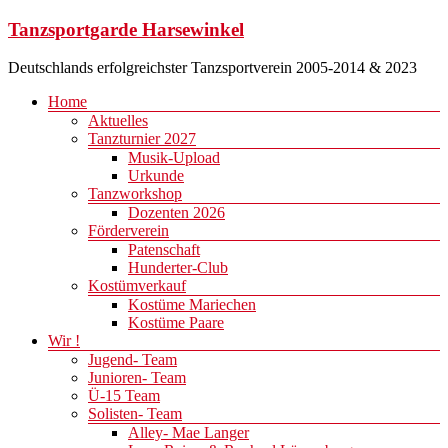
Zum
Tanzsportgarde Harsewinkel
Inhalt
springen
Deutschlands erfolgreichster Tanzsportverein 2005-2014 & 2023
Menü
Home
Aktuelles
Tanzturnier 2027
Musik-Upload
Urkunde
Tanzworkshop
Dozenten 2026
Förderverein
Patenschaft
Hunderter-Club
Kostümverkauf
Kostüme Mariechen
Kostüme Paare
Wir !
Jugend- Team
Junioren- Team
Ü-15 Team
Solisten- Team
Alley- Mae Langer