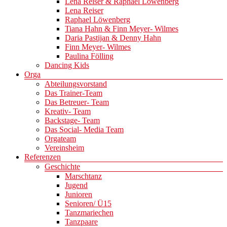
Lena Reiser & Raphael Löwenberg
Lena Reiser
Raphael Löwenberg
Tiana Hahn & Finn Meyer- Wilmes
Daria Pastijan & Denny Hahn
Finn Meyer- Wilmes
Paulina Fölling
Dancing Kids
Orga
Abteilungsvorstand
Das Trainer-Team
Das Betreuer- Team
Kreativ- Team
Backstage- Team
Das Social- Media Team
Orgateam
Vereinsheim
Referenzen
Geschichte
Marschtanz
Jugend
Junioren
Senioren/ Ü15
Tanzmariechen
Tanzpaare