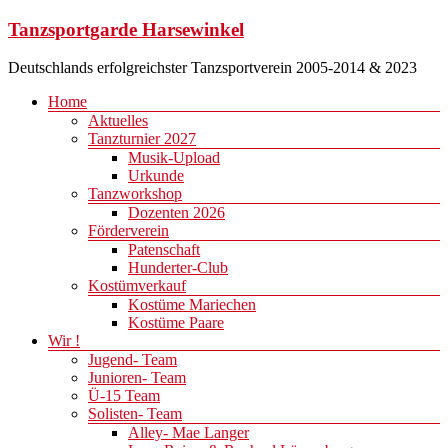
Zum
Tanzsportgarde Harsewinkel
Inhalt
springen
Deutschlands erfolgreichster Tanzsportverein 2005-2014 & 2023
Menü
Home
Aktuelles
Tanzturnier 2027
Musik-Upload
Urkunde
Tanzworkshop
Dozenten 2026
Förderverein
Patenschaft
Hunderter-Club
Kostümverkauf
Kostüme Mariechen
Kostüme Paare
Wir !
Jugend- Team
Junioren- Team
Ü-15 Team
Solisten- Team
Alley- Mae Langer