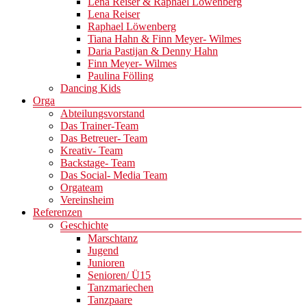
Lena Reiser & Raphael Löwenberg
Lena Reiser
Raphael Löwenberg
Tiana Hahn & Finn Meyer- Wilmes
Daria Pastijan & Denny Hahn
Finn Meyer- Wilmes
Paulina Fölling
Dancing Kids
Orga
Abteilungsvorstand
Das Trainer-Team
Das Betreuer- Team
Kreativ- Team
Backstage- Team
Das Social- Media Team
Orgateam
Vereinsheim
Referenzen
Geschichte
Marschtanz
Jugend
Junioren
Senioren/ Ü15
Tanzmariechen
Tanzpaare