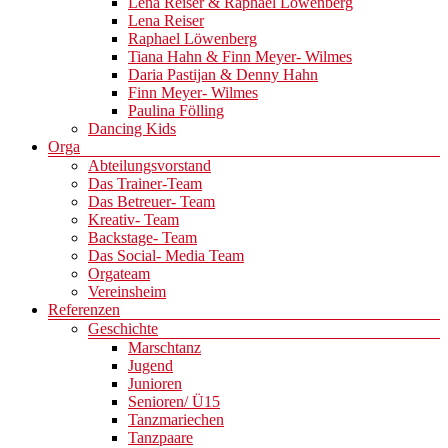
Lena Reiser & Raphael Löwenberg
Lena Reiser
Raphael Löwenberg
Tiana Hahn & Finn Meyer- Wilmes
Daria Pastijan & Denny Hahn
Finn Meyer- Wilmes
Paulina Fölling
Dancing Kids
Orga
Abteilungsvorstand
Das Trainer-Team
Das Betreuer- Team
Kreativ- Team
Backstage- Team
Das Social- Media Team
Orgateam
Vereinsheim
Referenzen
Geschichte
Marschtanz
Jugend
Junioren
Senioren/ Ü15
Tanzmariechen
Tanzpaare