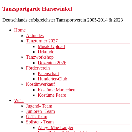
Zum
Tanzsportgarde Harsewinkel
Inhalt
springen
Deutschlands erfolgreichster Tanzsportverein 2005-2014 & 2023
Menü
Home
Aktuelles
Tanzturnier 2027
Musik-Upload
Urkunde
Tanzworkshop
Dozenten 2026
Förderverein
Patenschaft
Hunderter-Club
Kostümverkauf
Kostüme Mariechen
Kostüme Paare
Wir !
Jugend- Team
Junioren- Team
Ü-15 Team
Solisten- Team
Alley- Mae Langer