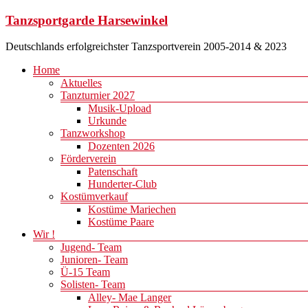
Zum
Tanzsportgarde Harsewinkel
Inhalt
springen
Deutschlands erfolgreichster Tanzsportverein 2005-2014 & 2023
Menü
Home
Aktuelles
Tanzturnier 2027
Musik-Upload
Urkunde
Tanzworkshop
Dozenten 2026
Förderverein
Patenschaft
Hunderter-Club
Kostümverkauf
Kostüme Mariechen
Kostüme Paare
Wir !
Jugend- Team
Junioren- Team
Ü-15 Team
Solisten- Team
Alley- Mae Langer