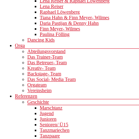
Lena Reiser & Raphael Löwenberg
Lena Reiser
Raphael Löwenberg
Tiana Hahn & Finn Meyer- Wilmes
Daria Pastijan & Denny Hahn
Finn Meyer- Wilmes
Paulina Fölling
Dancing Kids
Orga
Abteilungsvorstand
Das Trainer-Team
Das Betreuer- Team
Kreativ- Team
Backstage- Team
Das Social- Media Team
Orgateam
Vereinsheim
Referenzen
Geschichte
Marschtanz
Jugend
Junioren
Senioren/ Ü15
Tanzmariechen
Tanzpaare