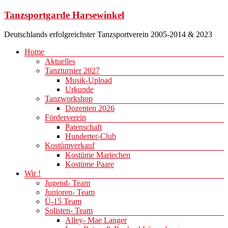
Zum
Tanzsportgarde Harsewinkel
Inhalt
springen
Deutschlands erfolgreichster Tanzsportverein 2005-2014 & 2023
Menü
Home
Aktuelles
Tanzturnier 2027
Musik-Upload
Urkunde
Tanzworkshop
Dozenten 2026
Förderverein
Patenschaft
Hunderter-Club
Kostümverkauf
Kostüme Mariechen
Kostüme Paare
Wir !
Jugend- Team
Junioren- Team
Ü-15 Team
Solisten- Team
Alley- Mae Langer