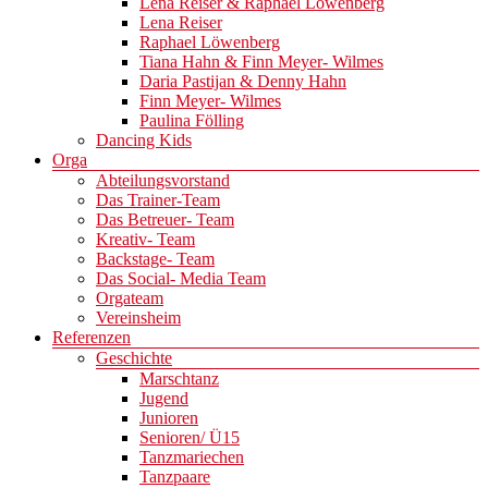
Lena Reiser & Raphael Löwenberg
Lena Reiser
Raphael Löwenberg
Tiana Hahn & Finn Meyer- Wilmes
Daria Pastijan & Denny Hahn
Finn Meyer- Wilmes
Paulina Fölling
Dancing Kids
Orga
Abteilungsvorstand
Das Trainer-Team
Das Betreuer- Team
Kreativ- Team
Backstage- Team
Das Social- Media Team
Orgateam
Vereinsheim
Referenzen
Geschichte
Marschtanz
Jugend
Junioren
Senioren/ Ü15
Tanzmariechen
Tanzpaare