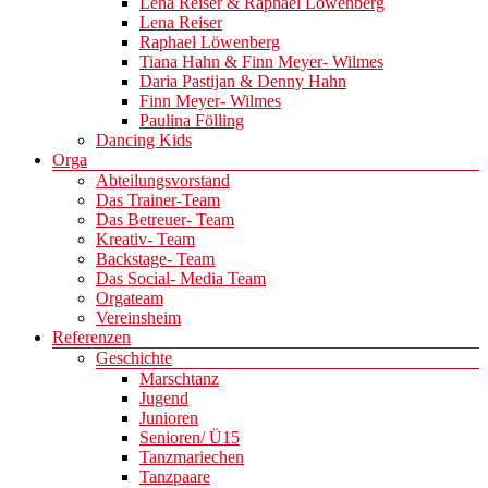
Lena Reiser & Raphael Löwenberg
Lena Reiser
Raphael Löwenberg
Tiana Hahn & Finn Meyer- Wilmes
Daria Pastijan & Denny Hahn
Finn Meyer- Wilmes
Paulina Fölling
Dancing Kids
Orga
Abteilungsvorstand
Das Trainer-Team
Das Betreuer- Team
Kreativ- Team
Backstage- Team
Das Social- Media Team
Orgateam
Vereinsheim
Referenzen
Geschichte
Marschtanz
Jugend
Junioren
Senioren/ Ü15
Tanzmariechen
Tanzpaare