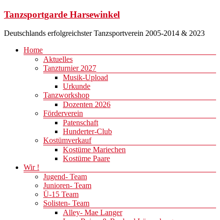
Zum
Tanzsportgarde Harsewinkel
Inhalt
springen
Deutschlands erfolgreichster Tanzsportverein 2005-2014 & 2023
Menü
Home
Aktuelles
Tanzturnier 2027
Musik-Upload
Urkunde
Tanzworkshop
Dozenten 2026
Förderverein
Patenschaft
Hunderter-Club
Kostümverkauf
Kostüme Mariechen
Kostüme Paare
Wir !
Jugend- Team
Junioren- Team
Ü-15 Team
Solisten- Team
Alley- Mae Langer