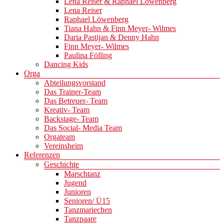
Lena Reiser & Raphael Löwenberg
Lena Reiser
Raphael Löwenberg
Tiana Hahn & Finn Meyer- Wilmes
Daria Pastijan & Denny Hahn
Finn Meyer- Wilmes
Paulina Fölling
Dancing Kids
Orga
Abteilungsvorstand
Das Trainer-Team
Das Betreuer- Team
Kreativ- Team
Backstage- Team
Das Social- Media Team
Orgateam
Vereinsheim
Referenzen
Geschichte
Marschtanz
Jugend
Junioren
Senioren/ Ü15
Tanzmariechen
Tanzpaare