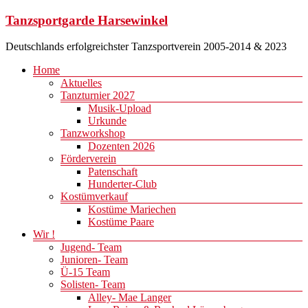
Zum
Tanzsportgarde Harsewinkel
Inhalt
springen
Deutschlands erfolgreichster Tanzsportverein 2005-2014 & 2023
Menü
Home
Aktuelles
Tanzturnier 2027
Musik-Upload
Urkunde
Tanzworkshop
Dozenten 2026
Förderverein
Patenschaft
Hunderter-Club
Kostümverkauf
Kostüme Mariechen
Kostüme Paare
Wir !
Jugend- Team
Junioren- Team
Ü-15 Team
Solisten- Team
Alley- Mae Langer