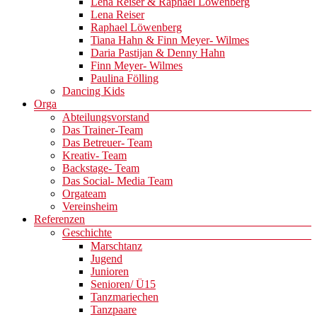
Lena Reiser & Raphael Löwenberg
Lena Reiser
Raphael Löwenberg
Tiana Hahn & Finn Meyer- Wilmes
Daria Pastijan & Denny Hahn
Finn Meyer- Wilmes
Paulina Fölling
Dancing Kids
Orga
Abteilungsvorstand
Das Trainer-Team
Das Betreuer- Team
Kreativ- Team
Backstage- Team
Das Social- Media Team
Orgateam
Vereinsheim
Referenzen
Geschichte
Marschtanz
Jugend
Junioren
Senioren/ Ü15
Tanzmariechen
Tanzpaare