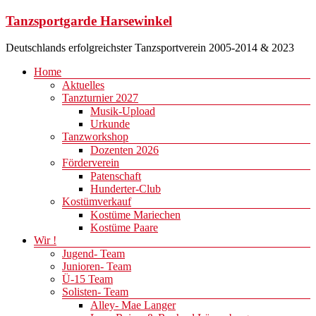
Zum
Tanzsportgarde Harsewinkel
Inhalt
springen
Deutschlands erfolgreichster Tanzsportverein 2005-2014 & 2023
Menü
Home
Aktuelles
Tanzturnier 2027
Musik-Upload
Urkunde
Tanzworkshop
Dozenten 2026
Förderverein
Patenschaft
Hunderter-Club
Kostümverkauf
Kostüme Mariechen
Kostüme Paare
Wir !
Jugend- Team
Junioren- Team
Ü-15 Team
Solisten- Team
Alley- Mae Langer