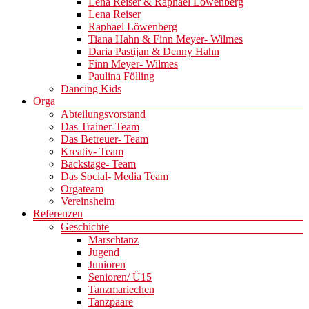
Lena Reiser & Raphael Löwenberg
Lena Reiser
Raphael Löwenberg
Tiana Hahn & Finn Meyer- Wilmes
Daria Pastijan & Denny Hahn
Finn Meyer- Wilmes
Paulina Fölling
Dancing Kids
Orga
Abteilungsvorstand
Das Trainer-Team
Das Betreuer- Team
Kreativ- Team
Backstage- Team
Das Social- Media Team
Orgateam
Vereinsheim
Referenzen
Geschichte
Marschtanz
Jugend
Junioren
Senioren/ Ü15
Tanzmariechen
Tanzpaare