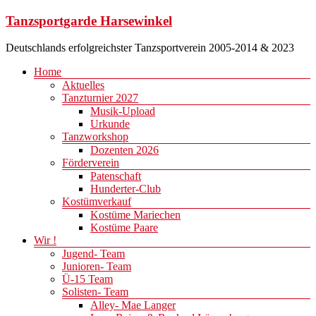
Zum
Tanzsportgarde Harsewinkel
Inhalt
springen
Deutschlands erfolgreichster Tanzsportverein 2005-2014 & 2023
Menü
Home
Aktuelles
Tanzturnier 2027
Musik-Upload
Urkunde
Tanzworkshop
Dozenten 2026
Förderverein
Patenschaft
Hunderter-Club
Kostümverkauf
Kostüme Mariechen
Kostüme Paare
Wir !
Jugend- Team
Junioren- Team
Ü-15 Team
Solisten- Team
Alley- Mae Langer