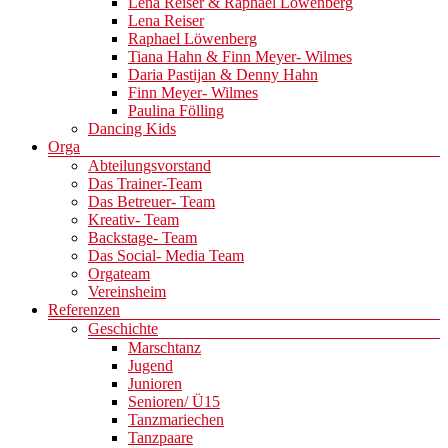
Lena Reiser & Raphael Löwenberg
Lena Reiser
Raphael Löwenberg
Tiana Hahn & Finn Meyer- Wilmes
Daria Pastijan & Denny Hahn
Finn Meyer- Wilmes
Paulina Fölling
Dancing Kids
Orga
Abteilungsvorstand
Das Trainer-Team
Das Betreuer- Team
Kreativ- Team
Backstage- Team
Das Social- Media Team
Orgateam
Vereinsheim
Referenzen
Geschichte
Marschtanz
Jugend
Junioren
Senioren/ Ü15
Tanzmariechen
Tanzpaare