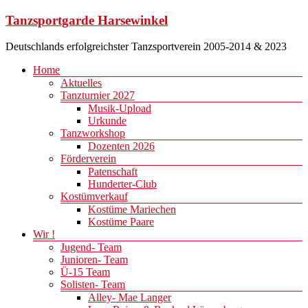
Zum
Tanzsportgarde Harsewinkel
Inhalt
springen
Deutschlands erfolgreichster Tanzsportverein 2005-2014 & 2023
Menü
Home
Aktuelles
Tanzturnier 2027
Musik-Upload
Urkunde
Tanzworkshop
Dozenten 2026
Förderverein
Patenschaft
Hunderter-Club
Kostümverkauf
Kostüme Mariechen
Kostüme Paare
Wir !
Jugend- Team
Junioren- Team
Ü-15 Team
Solisten- Team
Alley- Mae Langer