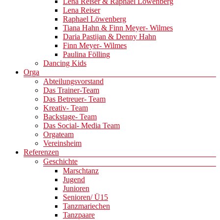
Lena Reiser & Raphael Löwenberg
Lena Reiser
Raphael Löwenberg
Tiana Hahn & Finn Meyer- Wilmes
Daria Pastijan & Denny Hahn
Finn Meyer- Wilmes
Paulina Fölling
Dancing Kids
Orga
Abteilungsvorstand
Das Trainer-Team
Das Betreuer- Team
Kreativ- Team
Backstage- Team
Das Social- Media Team
Orgateam
Vereinsheim
Referenzen
Geschichte
Marschtanz
Jugend
Junioren
Senioren/ Ü15
Tanzmariechen
Tanzpaare