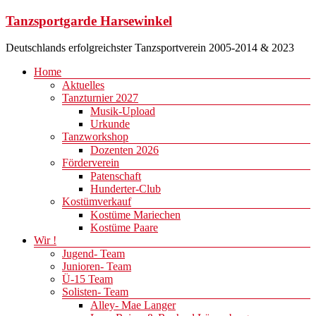
Zum
Tanzsportgarde Harsewinkel
Inhalt
springen
Deutschlands erfolgreichster Tanzsportverein 2005-2014 & 2023
Menü
Home
Aktuelles
Tanzturnier 2027
Musik-Upload
Urkunde
Tanzworkshop
Dozenten 2026
Förderverein
Patenschaft
Hunderter-Club
Kostümverkauf
Kostüme Mariechen
Kostüme Paare
Wir !
Jugend- Team
Junioren- Team
Ü-15 Team
Solisten- Team
Alley- Mae Langer