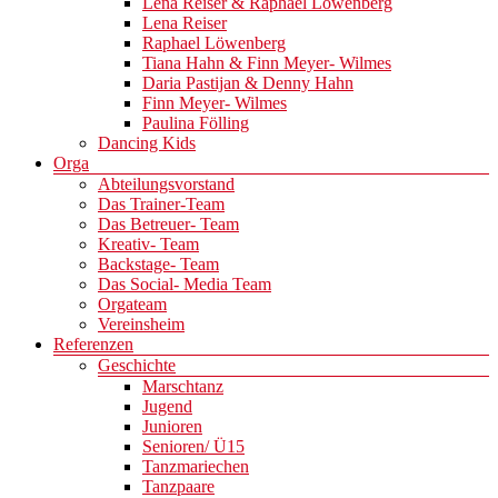
Lena Reiser & Raphael Löwenberg
Lena Reiser
Raphael Löwenberg
Tiana Hahn & Finn Meyer- Wilmes
Daria Pastijan & Denny Hahn
Finn Meyer- Wilmes
Paulina Fölling
Dancing Kids
Orga
Abteilungsvorstand
Das Trainer-Team
Das Betreuer- Team
Kreativ- Team
Backstage- Team
Das Social- Media Team
Orgateam
Vereinsheim
Referenzen
Geschichte
Marschtanz
Jugend
Junioren
Senioren/ Ü15
Tanzmariechen
Tanzpaare