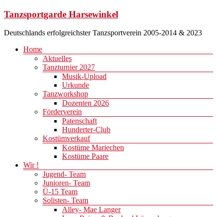
Zum
Tanzsportgarde Harsewinkel
Inhalt
springen
Deutschlands erfolgreichster Tanzsportverein 2005-2014 & 2023
Menü
Home
Aktuelles
Tanzturnier 2027
Musik-Upload
Urkunde
Tanzworkshop
Dozenten 2026
Förderverein
Patenschaft
Hunderter-Club
Kostümverkauf
Kostüme Mariechen
Kostüme Paare
Wir !
Jugend- Team
Junioren- Team
Ü-15 Team
Solisten- Team
Alley- Mae Langer