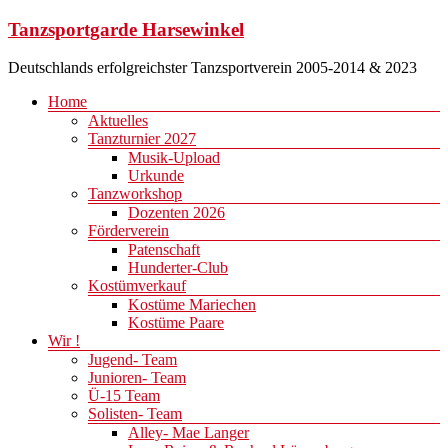
Zum
Tanzsportgarde Harsewinkel
Inhalt
springen
Deutschlands erfolgreichster Tanzsportverein 2005-2014 & 2023
Menü
Home
Aktuelles
Tanzturnier 2027
Musik-Upload
Urkunde
Tanzworkshop
Dozenten 2026
Förderverein
Patenschaft
Hunderter-Club
Kostümverkauf
Kostüme Mariechen
Kostüme Paare
Wir !
Jugend- Team
Junioren- Team
Ü-15 Team
Solisten- Team
Alley- Mae Langer