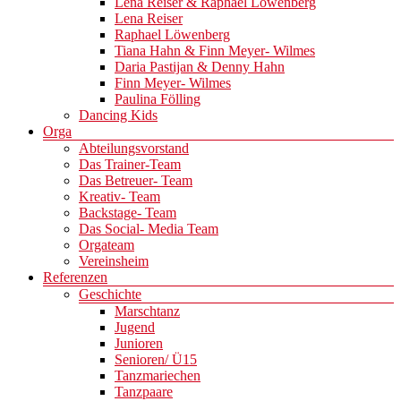
Lena Reiser & Raphael Löwenberg
Lena Reiser
Raphael Löwenberg
Tiana Hahn & Finn Meyer- Wilmes
Daria Pastijan & Denny Hahn
Finn Meyer- Wilmes
Paulina Fölling
Dancing Kids
Orga
Abteilungsvorstand
Das Trainer-Team
Das Betreuer- Team
Kreativ- Team
Backstage- Team
Das Social- Media Team
Orgateam
Vereinsheim
Referenzen
Geschichte
Marschtanz
Jugend
Junioren
Senioren/ Ü15
Tanzmariechen
Tanzpaare