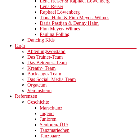
Lena Reiser & Raphael Löwenberg
Lena Reiser
Raphael Löwenberg
Tiana Hahn & Finn Meyer- Wilmes
Daria Pastijan & Denny Hahn
Finn Meyer- Wilmes
Paulina Fölling
Dancing Kids
Orga
Abteilungsvorstand
Das Trainer-Team
Das Betreuer- Team
Kreativ- Team
Backstage- Team
Das Social- Media Team
Orgateam
Vereinsheim
Referenzen
Geschichte
Marschtanz
Jugend
Junioren
Senioren/ Ü15
Tanzmariechen
Tanzpaare