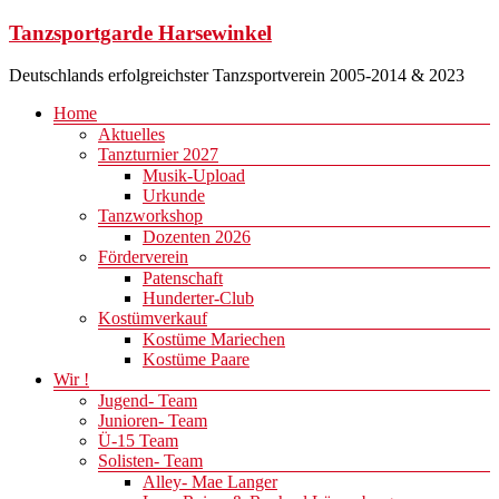
Zum
Tanzsportgarde Harsewinkel
Inhalt
springen
Deutschlands erfolgreichster Tanzsportverein 2005-2014 & 2023
Menü
Home
Aktuelles
Tanzturnier 2027
Musik-Upload
Urkunde
Tanzworkshop
Dozenten 2026
Förderverein
Patenschaft
Hunderter-Club
Kostümverkauf
Kostüme Mariechen
Kostüme Paare
Wir !
Jugend- Team
Junioren- Team
Ü-15 Team
Solisten- Team
Alley- Mae Langer