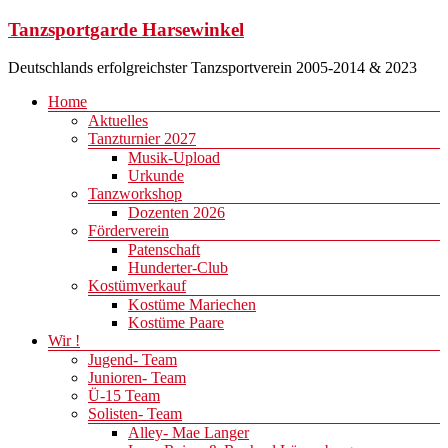
Zum
Tanzsportgarde Harsewinkel
Inhalt
springen
Deutschlands erfolgreichster Tanzsportverein 2005-2014 & 2023
Menü
Home
Aktuelles
Tanzturnier 2027
Musik-Upload
Urkunde
Tanzworkshop
Dozenten 2026
Förderverein
Patenschaft
Hunderter-Club
Kostümverkauf
Kostüme Mariechen
Kostüme Paare
Wir !
Jugend- Team
Junioren- Team
Ü-15 Team
Solisten- Team
Alley- Mae Langer