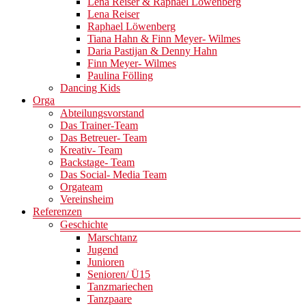
Lena Reiser & Raphael Löwenberg
Lena Reiser
Raphael Löwenberg
Tiana Hahn & Finn Meyer- Wilmes
Daria Pastijan & Denny Hahn
Finn Meyer- Wilmes
Paulina Fölling
Dancing Kids
Orga
Abteilungsvorstand
Das Trainer-Team
Das Betreuer- Team
Kreativ- Team
Backstage- Team
Das Social- Media Team
Orgateam
Vereinsheim
Referenzen
Geschichte
Marschtanz
Jugend
Junioren
Senioren/ Ü15
Tanzmariechen
Tanzpaare