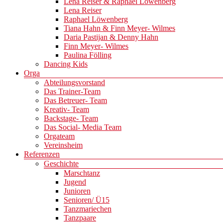
Lena Reiser & Raphael Löwenberg
Lena Reiser
Raphael Löwenberg
Tiana Hahn & Finn Meyer- Wilmes
Daria Pastijan & Denny Hahn
Finn Meyer- Wilmes
Paulina Fölling
Dancing Kids
Orga
Abteilungsvorstand
Das Trainer-Team
Das Betreuer- Team
Kreativ- Team
Backstage- Team
Das Social- Media Team
Orgateam
Vereinsheim
Referenzen
Geschichte
Marschtanz
Jugend
Junioren
Senioren/ Ü15
Tanzmariechen
Tanzpaare