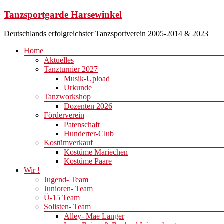
Zum
Tanzsportgarde Harsewinkel
Inhalt
springen
Deutschlands erfolgreichster Tanzsportverein 2005-2014 & 2023
Menü
Home
Aktuelles
Tanzturnier 2027
Musik-Upload
Urkunde
Tanzworkshop
Dozenten 2026
Förderverein
Patenschaft
Hunderter-Club
Kostümverkauf
Kostüme Mariechen
Kostüme Paare
Wir !
Jugend- Team
Junioren- Team
Ü-15 Team
Solisten- Team
Alley- Mae Langer