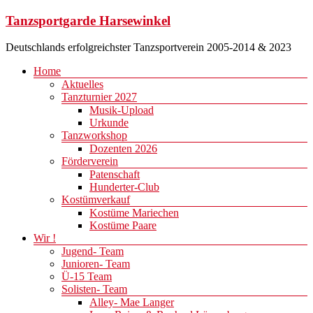
Zum
Tanzsportgarde Harsewinkel
Inhalt
springen
Deutschlands erfolgreichster Tanzsportverein 2005-2014 & 2023
Menü
Home
Aktuelles
Tanzturnier 2027
Musik-Upload
Urkunde
Tanzworkshop
Dozenten 2026
Förderverein
Patenschaft
Hunderter-Club
Kostümverkauf
Kostüme Mariechen
Kostüme Paare
Wir !
Jugend- Team
Junioren- Team
Ü-15 Team
Solisten- Team
Alley- Mae Langer