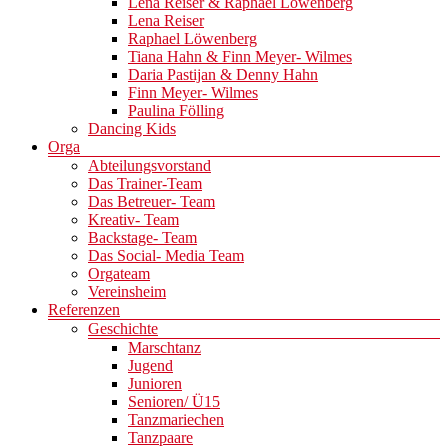
Lena Reiser & Raphael Löwenberg
Lena Reiser
Raphael Löwenberg
Tiana Hahn & Finn Meyer- Wilmes
Daria Pastijan & Denny Hahn
Finn Meyer- Wilmes
Paulina Fölling
Dancing Kids
Orga
Abteilungsvorstand
Das Trainer-Team
Das Betreuer- Team
Kreativ- Team
Backstage- Team
Das Social- Media Team
Orgateam
Vereinsheim
Referenzen
Geschichte
Marschtanz
Jugend
Junioren
Senioren/ Ü15
Tanzmariechen
Tanzpaare