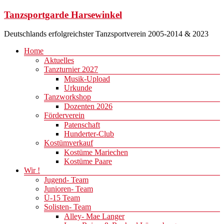
Zum
Tanzsportgarde Harsewinkel
Inhalt
springen
Deutschlands erfolgreichster Tanzsportverein 2005-2014 & 2023
Menü
Home
Aktuelles
Tanzturnier 2027
Musik-Upload
Urkunde
Tanzworkshop
Dozenten 2026
Förderverein
Patenschaft
Hunderter-Club
Kostümverkauf
Kostüme Mariechen
Kostüme Paare
Wir !
Jugend- Team
Junioren- Team
Ü-15 Team
Solisten- Team
Alley- Mae Langer