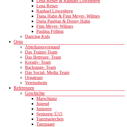
Lena Reiser & Raphael Löwenberg
Lena Reiser
Raphael Löwenberg
Tiana Hahn & Finn Meyer- Wilmes
Daria Pastijan & Denny Hahn
Finn Meyer- Wilmes
Paulina Fölling
Dancing Kids
Orga
Abteilungsvorstand
Das Trainer-Team
Das Betreuer- Team
Kreativ- Team
Backstage- Team
Das Social- Media Team
Orgateam
Vereinsheim
Referenzen
Geschichte
Marschtanz
Jugend
Junioren
Senioren/ Ü15
Tanzmariechen
Tanzpaare