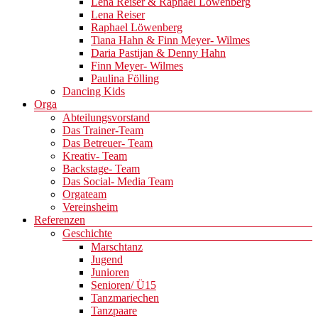
Lena Reiser & Raphael Löwenberg
Lena Reiser
Raphael Löwenberg
Tiana Hahn & Finn Meyer- Wilmes
Daria Pastijan & Denny Hahn
Finn Meyer- Wilmes
Paulina Fölling
Dancing Kids
Orga
Abteilungsvorstand
Das Trainer-Team
Das Betreuer- Team
Kreativ- Team
Backstage- Team
Das Social- Media Team
Orgateam
Vereinsheim
Referenzen
Geschichte
Marschtanz
Jugend
Junioren
Senioren/ Ü15
Tanzmariechen
Tanzpaare