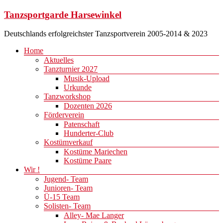
Zum
Tanzsportgarde Harsewinkel
Inhalt
springen
Deutschlands erfolgreichster Tanzsportverein 2005-2014 & 2023
Menü
Home
Aktuelles
Tanzturnier 2027
Musik-Upload
Urkunde
Tanzworkshop
Dozenten 2026
Förderverein
Patenschaft
Hunderter-Club
Kostümverkauf
Kostüme Mariechen
Kostüme Paare
Wir !
Jugend- Team
Junioren- Team
Ü-15 Team
Solisten- Team
Alley- Mae Langer