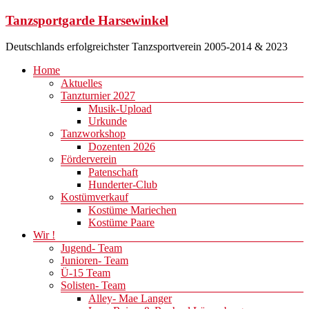
Zum
Tanzsportgarde Harsewinkel
Inhalt
springen
Deutschlands erfolgreichster Tanzsportverein 2005-2014 & 2023
Menü
Home
Aktuelles
Tanzturnier 2027
Musik-Upload
Urkunde
Tanzworkshop
Dozenten 2026
Förderverein
Patenschaft
Hunderter-Club
Kostümverkauf
Kostüme Mariechen
Kostüme Paare
Wir !
Jugend- Team
Junioren- Team
Ü-15 Team
Solisten- Team
Alley- Mae Langer