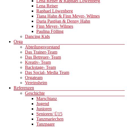
Lena Reiser & Raphael Löwenberg
Lena Reiser
Raphael Löwenberg
Tiana Hahn & Finn Meyer- Wilmes
Daria Pastijan & Denny Hahn
Finn Meyer- Wilmes
Paulina Fölling
Dancing Kids
Orga
Abteilungsvorstand
Das Trainer-Team
Das Betreuer- Team
Kreativ- Team
Backstage- Team
Das Social- Media Team
Orgateam
Vereinsheim
Referenzen
Geschichte
Marschtanz
Jugend
Junioren
Senioren/ Ü15
Tanzmariechen
Tanzpaare