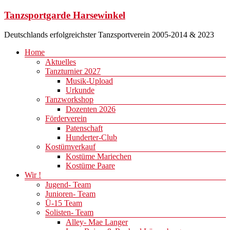
Zum
Tanzsportgarde Harsewinkel
Inhalt
springen
Deutschlands erfolgreichster Tanzsportverein 2005-2014 & 2023
Menü
Home
Aktuelles
Tanzturnier 2027
Musik-Upload
Urkunde
Tanzworkshop
Dozenten 2026
Förderverein
Patenschaft
Hunderter-Club
Kostümverkauf
Kostüme Mariechen
Kostüme Paare
Wir !
Jugend- Team
Junioren- Team
Ü-15 Team
Solisten- Team
Alley- Mae Langer