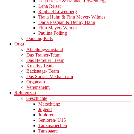
Lena Reiser & Raphael Löwenberg
Lena Reiser
Raphael Löwenberg
Tiana Hahn & Finn Meyer- Wilmes
Daria Pastijan & Denny Hahn
Finn Meyer- Wilmes
Paulina Fölling
Dancing Kids
Orga
Abteilungsvorstand
Das Trainer-Team
Das Betreuer- Team
Kreativ- Team
Backstage- Team
Das Social- Media Team
Orgateam
Vereinsheim
Referenzen
Geschichte
Marschtanz
Jugend
Junioren
Senioren/ Ü15
Tanzmariechen
Tanzpaare