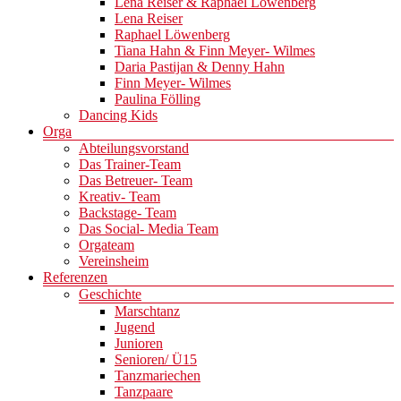
Lena Reiser & Raphael Löwenberg
Lena Reiser
Raphael Löwenberg
Tiana Hahn & Finn Meyer- Wilmes
Daria Pastijan & Denny Hahn
Finn Meyer- Wilmes
Paulina Fölling
Dancing Kids
Orga
Abteilungsvorstand
Das Trainer-Team
Das Betreuer- Team
Kreativ- Team
Backstage- Team
Das Social- Media Team
Orgateam
Vereinsheim
Referenzen
Geschichte
Marschtanz
Jugend
Junioren
Senioren/ Ü15
Tanzmariechen
Tanzpaare