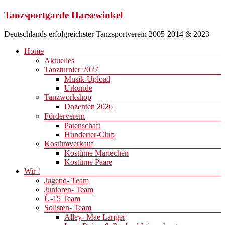
Zum
Tanzsportgarde Harsewinkel
Inhalt
springen
Deutschlands erfolgreichster Tanzsportverein 2005-2014 & 2023
Menü
Home
Aktuelles
Tanzturnier 2027
Musik-Upload
Urkunde
Tanzworkshop
Dozenten 2026
Förderverein
Patenschaft
Hunderter-Club
Kostümverkauf
Kostüme Mariechen
Kostüme Paare
Wir !
Jugend- Team
Junioren- Team
Ü-15 Team
Solisten- Team
Alley- Mae Langer