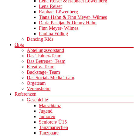
Lena Reiser & Raphael Löwenberg
Lena Reiser
Raphael Löwenberg
Tiana Hahn & Finn Meyer- Wilmes
Daria Pastijan & Denny Hahn
Finn Meyer- Wilmes
Paulina Fölling
Dancing Kids
Orga
Abteilungsvorstand
Das Trainer-Team
Das Betreuer- Team
Kreativ- Team
Backstage- Team
Das Social- Media Team
Orgateam
Vereinsheim
Referenzen
Geschichte
Marschtanz
Jugend
Junioren
Senioren/ Ü15
Tanzmariechen
Tanzpaare