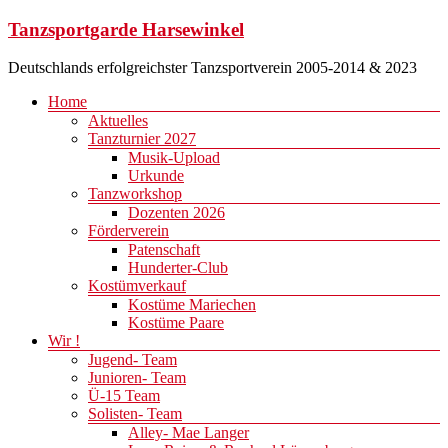
Zum
Tanzsportgarde Harsewinkel
Inhalt
springen
Deutschlands erfolgreichster Tanzsportverein 2005-2014 & 2023
Menü
Home
Aktuelles
Tanzturnier 2027
Musik-Upload
Urkunde
Tanzworkshop
Dozenten 2026
Förderverein
Patenschaft
Hunderter-Club
Kostümverkauf
Kostüme Mariechen
Kostüme Paare
Wir !
Jugend- Team
Junioren- Team
Ü-15 Team
Solisten- Team
Alley- Mae Langer