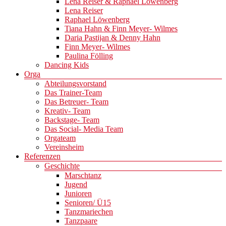
Lena Reiser & Raphael Löwenberg
Lena Reiser
Raphael Löwenberg
Tiana Hahn & Finn Meyer- Wilmes
Daria Pastijan & Denny Hahn
Finn Meyer- Wilmes
Paulina Fölling
Dancing Kids
Orga
Abteilungsvorstand
Das Trainer-Team
Das Betreuer- Team
Kreativ- Team
Backstage- Team
Das Social- Media Team
Orgateam
Vereinsheim
Referenzen
Geschichte
Marschtanz
Jugend
Junioren
Senioren/ Ü15
Tanzmariechen
Tanzpaare