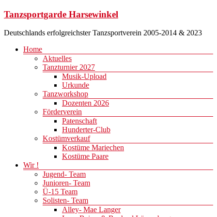
Zum
Tanzsportgarde Harsewinkel
Inhalt
springen
Deutschlands erfolgreichster Tanzsportverein 2005-2014 & 2023
Menü
Home
Aktuelles
Tanzturnier 2027
Musik-Upload
Urkunde
Tanzworkshop
Dozenten 2026
Förderverein
Patenschaft
Hunderter-Club
Kostümverkauf
Kostüme Mariechen
Kostüme Paare
Wir !
Jugend- Team
Junioren- Team
Ü-15 Team
Solisten- Team
Alley- Mae Langer