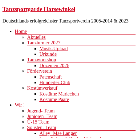
Zum
Tanzsportgarde Harsewinkel
Inhalt
springen
Deutschlands erfolgreichster Tanzsportverein 2005-2014 & 2023
Menü
Home
Aktuelles
Tanzturnier 2027
Musik-Upload
Urkunde
Tanzworkshop
Dozenten 2026
Förderverein
Patenschaft
Hunderter-Club
Kostümverkauf
Kostüme Mariechen
Kostüme Paare
Wir !
Jugend- Team
Junioren- Team
Ü-15 Team
Solisten- Team
Alley- Mae Langer