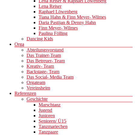
Lena Reiser & Raphael Löwenberg
Lena Reiser
Raphael Löwenberg
Tiana Hahn & Finn Meyer- Wilmes
Daria Pastijan & Denny Hahn
Finn Meyer- Wilmes
Paulina Fölling
Dancing Kids
Orga
Abteilungsvorstand
Das Trainer-Team
Das Betreuer- Team
Kreativ- Team
Backstage- Team
Das Social- Media Team
Orgateam
Vereinsheim
Referenzen
Geschichte
Marschtanz
Jugend
Junioren
Senioren/ Ü15
Tanzmariechen
Tanzpaare