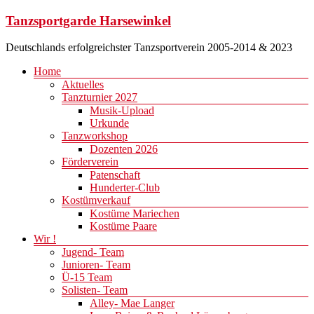
Zum
Tanzsportgarde Harsewinkel
Inhalt
springen
Deutschlands erfolgreichster Tanzsportverein 2005-2014 & 2023
Menü
Home
Aktuelles
Tanzturnier 2027
Musik-Upload
Urkunde
Tanzworkshop
Dozenten 2026
Förderverein
Patenschaft
Hunderter-Club
Kostümverkauf
Kostüme Mariechen
Kostüme Paare
Wir !
Jugend- Team
Junioren- Team
Ü-15 Team
Solisten- Team
Alley- Mae Langer