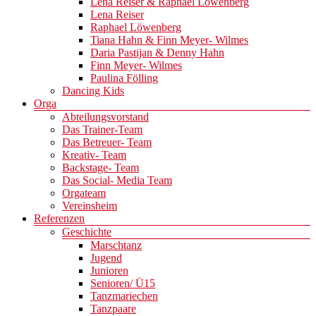
Lena Reiser & Raphael Löwenberg
Lena Reiser
Raphael Löwenberg
Tiana Hahn & Finn Meyer- Wilmes
Daria Pastijan & Denny Hahn
Finn Meyer- Wilmes
Paulina Fölling
Dancing Kids
Orga
Abteilungsvorstand
Das Trainer-Team
Das Betreuer- Team
Kreativ- Team
Backstage- Team
Das Social- Media Team
Orgateam
Vereinsheim
Referenzen
Geschichte
Marschtanz
Jugend
Junioren
Senioren/ Ü15
Tanzmariechen
Tanzpaare