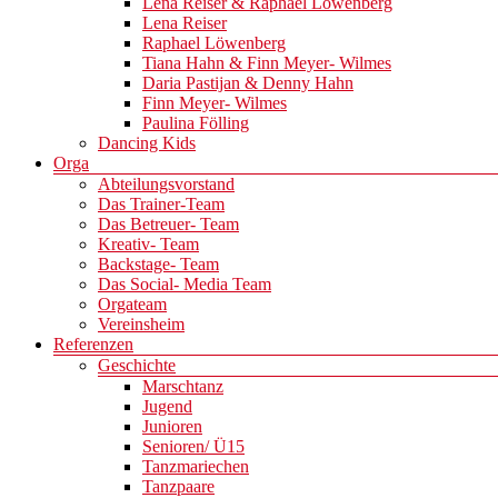
Lena Reiser & Raphael Löwenberg
Lena Reiser
Raphael Löwenberg
Tiana Hahn & Finn Meyer- Wilmes
Daria Pastijan & Denny Hahn
Finn Meyer- Wilmes
Paulina Fölling
Dancing Kids
Orga
Abteilungsvorstand
Das Trainer-Team
Das Betreuer- Team
Kreativ- Team
Backstage- Team
Das Social- Media Team
Orgateam
Vereinsheim
Referenzen
Geschichte
Marschtanz
Jugend
Junioren
Senioren/ Ü15
Tanzmariechen
Tanzpaare