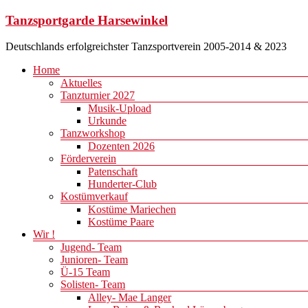
Zum
Tanzsportgarde Harsewinkel
Inhalt
springen
Deutschlands erfolgreichster Tanzsportverein 2005-2014 & 2023
Menü
Home
Aktuelles
Tanzturnier 2027
Musik-Upload
Urkunde
Tanzworkshop
Dozenten 2026
Förderverein
Patenschaft
Hunderter-Club
Kostümverkauf
Kostüme Mariechen
Kostüme Paare
Wir !
Jugend- Team
Junioren- Team
Ü-15 Team
Solisten- Team
Alley- Mae Langer