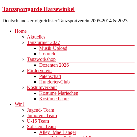
Zum
Tanzsportgarde Harsewinkel
Inhalt
springen
Deutschlands erfolgreichster Tanzsportverein 2005-2014 & 2023
Menü
Home
Aktuelles
Tanzturnier 2027
Musik-Upload
Urkunde
Tanzworkshop
Dozenten 2026
Förderverein
Patenschaft
Hunderter-Club
Kostümverkauf
Kostüme Mariechen
Kostüme Paare
Wir !
Jugend- Team
Junioren- Team
Ü-15 Team
Solisten- Team
Alley- Mae Langer