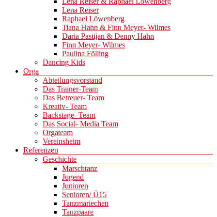
Lena Reiser & Raphael Löwenberg
Lena Reiser
Raphael Löwenberg
Tiana Hahn & Finn Meyer- Wilmes
Daria Pastijan & Denny Hahn
Finn Meyer- Wilmes
Paulina Fölling
Dancing Kids
Orga
Abteilungsvorstand
Das Trainer-Team
Das Betreuer- Team
Kreativ- Team
Backstage- Team
Das Social- Media Team
Orgateam
Vereinsheim
Referenzen
Geschichte
Marschtanz
Jugend
Junioren
Senioren/ Ü15
Tanzmariechen
Tanzpaare