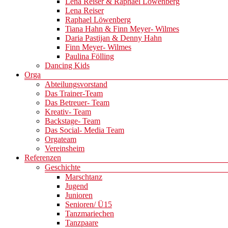
Lena Reiser & Raphael Löwenberg
Lena Reiser
Raphael Löwenberg
Tiana Hahn & Finn Meyer- Wilmes
Daria Pastijan & Denny Hahn
Finn Meyer- Wilmes
Paulina Fölling
Dancing Kids
Orga
Abteilungsvorstand
Das Trainer-Team
Das Betreuer- Team
Kreativ- Team
Backstage- Team
Das Social- Media Team
Orgateam
Vereinsheim
Referenzen
Geschichte
Marschtanz
Jugend
Junioren
Senioren/ Ü15
Tanzmariechen
Tanzpaare