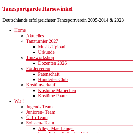
Zum
Tanzsportgarde Harsewinkel
Inhalt
springen
Deutschlands erfolgreichster Tanzsportverein 2005-2014 & 2023
Menü
Home
Aktuelles
Tanzturnier 2027
Musik-Upload
Urkunde
Tanzworkshop
Dozenten 2026
Förderverein
Patenschaft
Hunderter-Club
Kostümverkauf
Kostüme Mariechen
Kostüme Paare
Wir !
Jugend- Team
Junioren- Team
Ü-15 Team
Solisten- Team
Alley- Mae Langer