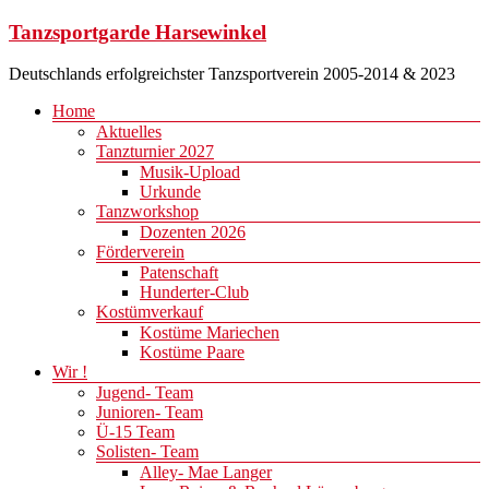
Zum
Tanzsportgarde Harsewinkel
Inhalt
springen
Deutschlands erfolgreichster Tanzsportverein 2005-2014 & 2023
Menü
Home
Aktuelles
Tanzturnier 2027
Musik-Upload
Urkunde
Tanzworkshop
Dozenten 2026
Förderverein
Patenschaft
Hunderter-Club
Kostümverkauf
Kostüme Mariechen
Kostüme Paare
Wir !
Jugend- Team
Junioren- Team
Ü-15 Team
Solisten- Team
Alley- Mae Langer