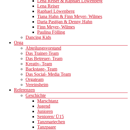
Lena Reiser & Raphael Löwenberg
Lena Reiser
Raphael Löwenberg
Tiana Hahn & Finn Meyer- Wilmes
Daria Pastijan & Denny Hahn
Finn Meyer- Wilmes
Paulina Fölling
Dancing Kids
Orga
Abteilungsvorstand
Das Trainer-Team
Das Betreuer- Team
Kreativ- Team
Backstage- Team
Das Social- Media Team
Orgateam
Vereinsheim
Referenzen
Geschichte
Marschtanz
Jugend
Junioren
Senioren/ Ü15
Tanzmariechen
Tanzpaare