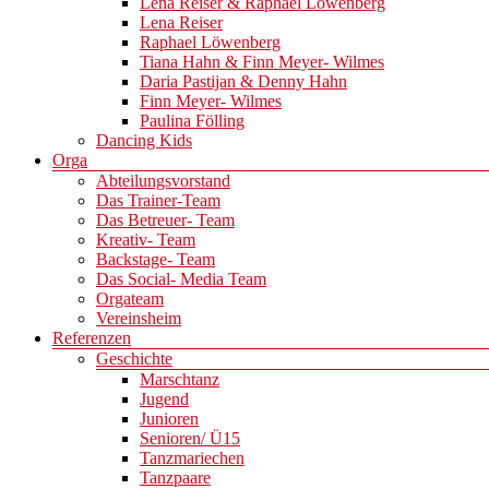
Lena Reiser & Raphael Löwenberg
Lena Reiser
Raphael Löwenberg
Tiana Hahn & Finn Meyer- Wilmes
Daria Pastijan & Denny Hahn
Finn Meyer- Wilmes
Paulina Fölling
Dancing Kids
Orga
Abteilungsvorstand
Das Trainer-Team
Das Betreuer- Team
Kreativ- Team
Backstage- Team
Das Social- Media Team
Orgateam
Vereinsheim
Referenzen
Geschichte
Marschtanz
Jugend
Junioren
Senioren/ Ü15
Tanzmariechen
Tanzpaare