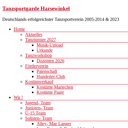
Zum
Tanzsportgarde Harsewinkel
Inhalt
springen
Deutschlands erfolgreichster Tanzsportverein 2005-2014 & 2023
Menü
Home
Aktuelles
Tanzturnier 2027
Musik-Upload
Urkunde
Tanzworkshop
Dozenten 2026
Förderverein
Patenschaft
Hunderter-Club
Kostümverkauf
Kostüme Mariechen
Kostüme Paare
Wir !
Jugend- Team
Junioren- Team
Ü-15 Team
Solisten- Team
Alley- Mae Langer