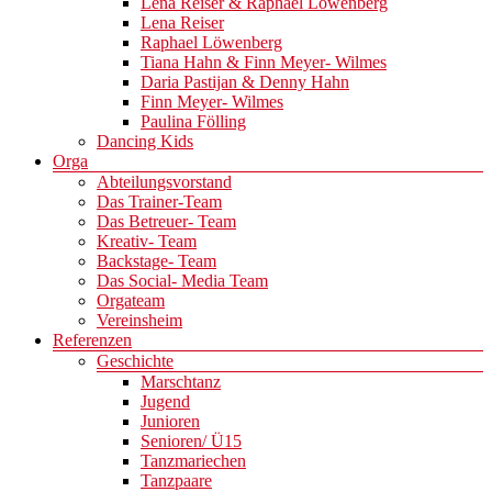
Lena Reiser & Raphael Löwenberg
Lena Reiser
Raphael Löwenberg
Tiana Hahn & Finn Meyer- Wilmes
Daria Pastijan & Denny Hahn
Finn Meyer- Wilmes
Paulina Fölling
Dancing Kids
Orga
Abteilungsvorstand
Das Trainer-Team
Das Betreuer- Team
Kreativ- Team
Backstage- Team
Das Social- Media Team
Orgateam
Vereinsheim
Referenzen
Geschichte
Marschtanz
Jugend
Junioren
Senioren/ Ü15
Tanzmariechen
Tanzpaare