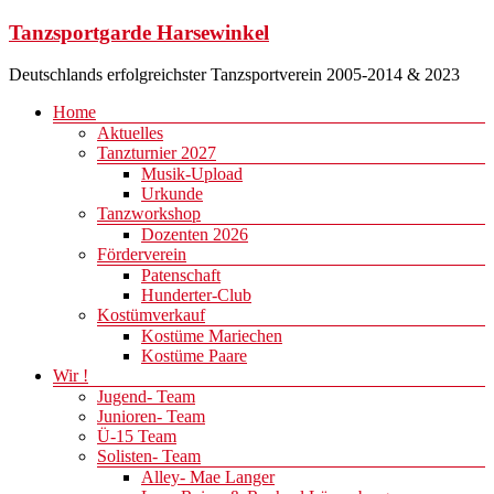
Zum
Tanzsportgarde Harsewinkel
Inhalt
springen
Deutschlands erfolgreichster Tanzsportverein 2005-2014 & 2023
Menü
Home
Aktuelles
Tanzturnier 2027
Musik-Upload
Urkunde
Tanzworkshop
Dozenten 2026
Förderverein
Patenschaft
Hunderter-Club
Kostümverkauf
Kostüme Mariechen
Kostüme Paare
Wir !
Jugend- Team
Junioren- Team
Ü-15 Team
Solisten- Team
Alley- Mae Langer