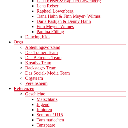
Lena Reiser & Raphael Löwenberg
Lena Reiser
Raphael Löwenberg
Tiana Hahn & Finn Meyer- Wilmes
Daria Pastijan & Denny Hahn
Finn Meyer- Wilmes
Paulina Fölling
Dancing Kids
Orga
Abteilungsvorstand
Das Trainer-Team
Das Betreuer- Team
Kreativ- Team
Backstage- Team
Das Social- Media Team
Orgateam
Vereinsheim
Referenzen
Geschichte
Marschtanz
Jugend
Junioren
Senioren/ Ü15
Tanzmariechen
Tanzpaare