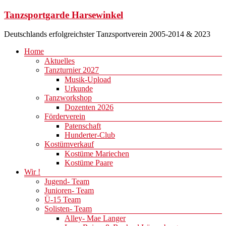
Zum
Tanzsportgarde Harsewinkel
Inhalt
springen
Deutschlands erfolgreichster Tanzsportverein 2005-2014 & 2023
Menü
Home
Aktuelles
Tanzturnier 2027
Musik-Upload
Urkunde
Tanzworkshop
Dozenten 2026
Förderverein
Patenschaft
Hunderter-Club
Kostümverkauf
Kostüme Mariechen
Kostüme Paare
Wir !
Jugend- Team
Junioren- Team
Ü-15 Team
Solisten- Team
Alley- Mae Langer