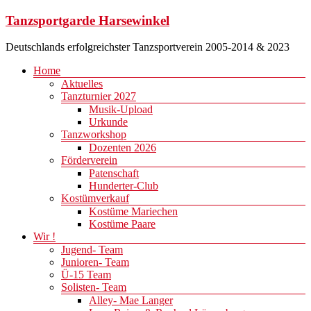
Zum
Tanzsportgarde Harsewinkel
Inhalt
springen
Deutschlands erfolgreichster Tanzsportverein 2005-2014 & 2023
Menü
Home
Aktuelles
Tanzturnier 2027
Musik-Upload
Urkunde
Tanzworkshop
Dozenten 2026
Förderverein
Patenschaft
Hunderter-Club
Kostümverkauf
Kostüme Mariechen
Kostüme Paare
Wir !
Jugend- Team
Junioren- Team
Ü-15 Team
Solisten- Team
Alley- Mae Langer