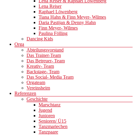
Lena Reiser & Raphael Löwenberg
Lena Reiser
Raphael Löwenberg
Tiana Hahn & Finn Meyer- Wilmes
Daria Pastijan & Denny Hahn
Finn Meyer- Wilmes
Paulina Fölling
Dancing Kids
Orga
Abteilungsvorstand
Das Trainer-Team
Das Betreuer- Team
Kreativ- Team
Backstage- Team
Das Social- Media Team
Orgateam
Vereinsheim
Referenzen
Geschichte
Marschtanz
Jugend
Junioren
Senioren/ Ü15
Tanzmariechen
Tanzpaare