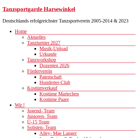
Zum
Tanzsportgarde Harsewinkel
Inhalt
springen
Deutschlands erfolgreichster Tanzsportverein 2005-2014 & 2023
Menü
Home
Aktuelles
Tanzturnier 2027
Musik-Upload
Urkunde
Tanzworkshop
Dozenten 2026
Förderverein
Patenschaft
Hunderter-Club
Kostümverkauf
Kostüme Mariechen
Kostüme Paare
Wir !
Jugend- Team
Junioren- Team
Ü-15 Team
Solisten- Team
Alley- Mae Langer