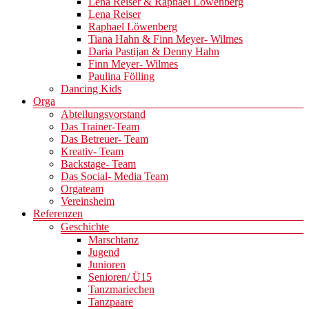
Lena Reiser & Raphael Löwenberg
Lena Reiser
Raphael Löwenberg
Tiana Hahn & Finn Meyer- Wilmes
Daria Pastijan & Denny Hahn
Finn Meyer- Wilmes
Paulina Fölling
Dancing Kids
Orga
Abteilungsvorstand
Das Trainer-Team
Das Betreuer- Team
Kreativ- Team
Backstage- Team
Das Social- Media Team
Orgateam
Vereinsheim
Referenzen
Geschichte
Marschtanz
Jugend
Junioren
Senioren/ Ü15
Tanzmariechen
Tanzpaare