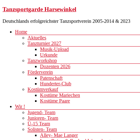
Zum
Tanzsportgarde Harsewinkel
Inhalt
springen
Deutschlands erfolgreichster Tanzsportverein 2005-2014 & 2023
Menü
Home
Aktuelles
Tanzturnier 2027
Musik-Upload
Urkunde
Tanzworkshop
Dozenten 2026
Förderverein
Patenschaft
Hunderter-Club
Kostümverkauf
Kostüme Mariechen
Kostüme Paare
Wir !
Jugend- Team
Junioren- Team
Ü-15 Team
Solisten- Team
Alley- Mae Langer