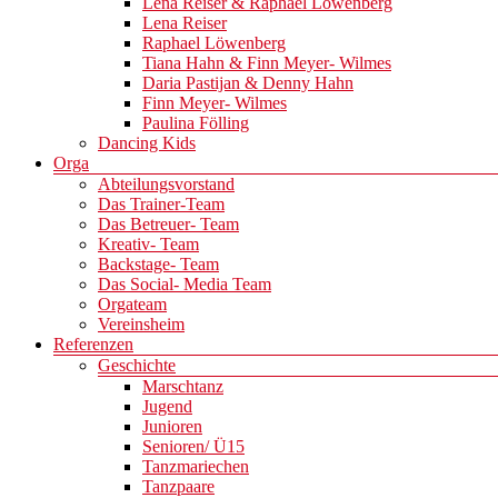
Lena Reiser & Raphael Löwenberg
Lena Reiser
Raphael Löwenberg
Tiana Hahn & Finn Meyer- Wilmes
Daria Pastijan & Denny Hahn
Finn Meyer- Wilmes
Paulina Fölling
Dancing Kids
Orga
Abteilungsvorstand
Das Trainer-Team
Das Betreuer- Team
Kreativ- Team
Backstage- Team
Das Social- Media Team
Orgateam
Vereinsheim
Referenzen
Geschichte
Marschtanz
Jugend
Junioren
Senioren/ Ü15
Tanzmariechen
Tanzpaare