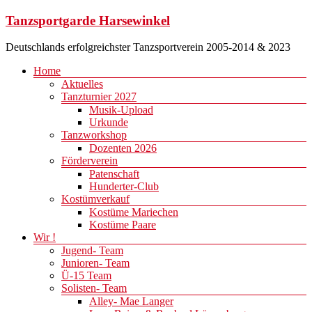
Zum
Tanzsportgarde Harsewinkel
Inhalt
springen
Deutschlands erfolgreichster Tanzsportverein 2005-2014 & 2023
Menü
Home
Aktuelles
Tanzturnier 2027
Musik-Upload
Urkunde
Tanzworkshop
Dozenten 2026
Förderverein
Patenschaft
Hunderter-Club
Kostümverkauf
Kostüme Mariechen
Kostüme Paare
Wir !
Jugend- Team
Junioren- Team
Ü-15 Team
Solisten- Team
Alley- Mae Langer